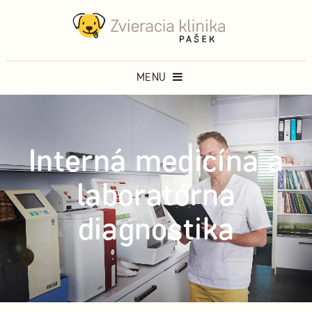
MENU
Interná medicína a
laboratórna
diagnostika