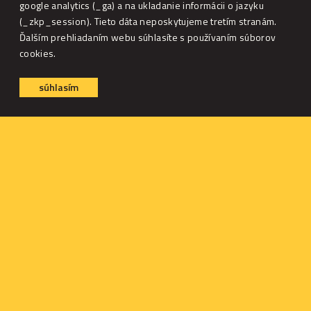
google analytics (_ga) a na ukladanie informácii o jazyku
Biochemické vyšetrenie
(_zkp_session). Tieto dáta neposkytujeme tretím stranám.
Ďalším prehliadaním webu súhlasíte s používaním súborov
biochemicky profil zostavený individuálne podľa potreby
cookies.
konkrétneho pacienta. Široké spektrum vyšetrovaných
súhlasím
parametrov
(glukóza, celková bielkovina, albumín, globulíny, alb/glob
pomer,urea, kreatinín, ALT, ALP, GGT, amyláza, lipáza, sodík
draslík, Na/K pomer, chloridy, vápnik, fosfor, cholesterol,
bilirubín)
Preprandiálne a postprandiálne stanovenie žlčových
kyselín