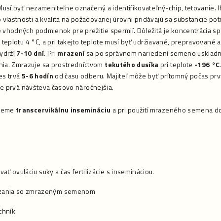
. Musí byť nezameniteľne označený a identifikovateľný-chip, tetovanie
vlastnosti a kvalita na požadovanej úrovni pridávajú sa substancie po
e vhodných podmienok pre prežitie spermií. Dôležitá je koncentrácia s
a teplotu 4 °C, a pri takejto teplote musí byť udržiavané, prepravované
ydrží
7-10 dní
. Pri
mrazení
sa po správnom nariedení semeno uskladní 
ia. Zmrazuje sa prostredníctvom
tekutého dusíka
pri teplote
-196 °C
es trvá
5-6 hodín
od času odberu. Majiteľ môže byť prítomný počas pr
 je prvá návšteva časovo náročnejšia.
ujeme
transcervikálnu insemináciu
a pri použití mrazeného semena 
ať ovuláciu suky a čas fertilizácie s insemináciou.
zania so zmrazeným semenom
chník