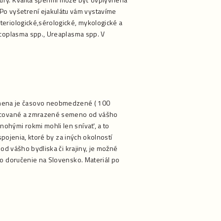
o vyšetrení ejakulátu vám vystavíme
teriologické,sérologické, mykologické a
ycoplasma spp., Ureaplasma spp. V
mena je časovo neobmedzené ( 100
pracované a zmrazené semeno od vášho
ohými rokmi mohli len snívať, a to
spojenia, ktoré by za iných okolností
od vášho bydliska či krajiny, je možné
ho doručenie na Slovensko. Materiál po