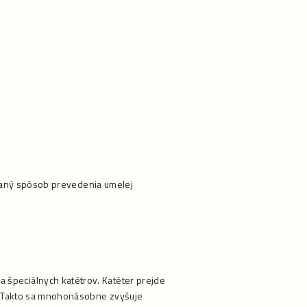
žívaný spôsob prevedenia umelej
 špeciálnych katétrov. Katéter prejde
re. Takto sa mnohonásobne zvyšuje