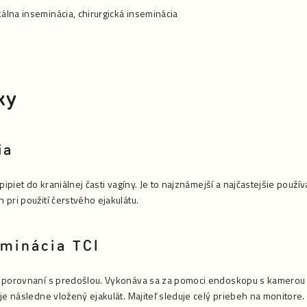
kálna inseminácia, chirurgická inseminácia
ky
ia
pipiet do kraniálnej časti vagíny. Je to najznámejší a najčastejšie pou
pri použití čerstvého ejakulátu.
eminácia TCI
 porovnaní s predošlou. Vykonáva sa za pomoci endoskopu s kamerou a
je následne vložený ejakulát. Majiteľ sleduje celý priebeh na monito