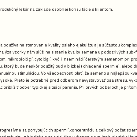
rodukčný lekár na základe osobnej konzultácie s klientom.
používa na stanovenie kvality psieho ejakulátu a je súčasťou komplexn
nalýza vzorky nám slúži na zistenie kvality semena u podozrivých sub-
m, mikrobiológií, cytológií, kvôli inseminácií čerstvým semenom pri p
, ktorý bude neskôr použitý buď v blízkej ( chladené spermie), alebo ď
lnou stimuláciou. Vo všeobecnosti platí, že semeno s najlepšou kvali
do vysoké. Preto je potrebné pred odberom nevystavovať psa stresu, vy
 priblížiť odber typickej situácií párenia. Pri prvých odberoch je príto
ogresívne sa pohybujúcich spermií,koncentráciu a celkový počet spermi
tekutinu z hľadiska cytologického vyšetrenia a mikrobiologickej kult