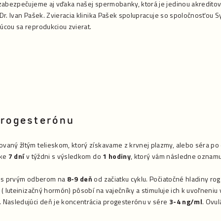
 zabezpečujeme aj vďaka našej spermobanky, ktorá je jedinou akredit
r. Ivan Pašek. Zvieracia klinika Pašek spolupracuje so spoločnosťou Sy
cou sa reprodukciou zvierat.
progesterónu
aný žltým telieskom, ktorý získavame z krvnej plazmy, alebo séra po c
ike
7 dní
v týždni s výsledkom do
1 hodiny
, ktorý vám následne oznamu
, s prvým odberom na
8-9 deň
od začiatku cyklu. Počiatočné hladiny r
( luteinizačný hormón) pôsobí na vaječníky a stimuluje ich k uvoľneniu 
. Nasledujúci deň je koncentrácia progesterónu v sére
3-4 ng/ml
. Ovu