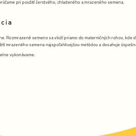
rúčame pri použití čerstvého, chladeného a mrazeného semena.
ácia
e. Rozmrazené semeno sa vloží priamo do materničných rohov, kde 
 použití mrazeného semena najspoľahlivejšou metódou a dosahuje úspešn
videlne vykonávame.