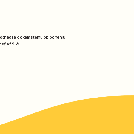
dochádza k okamžitému oplodneniu
osť až 95%.