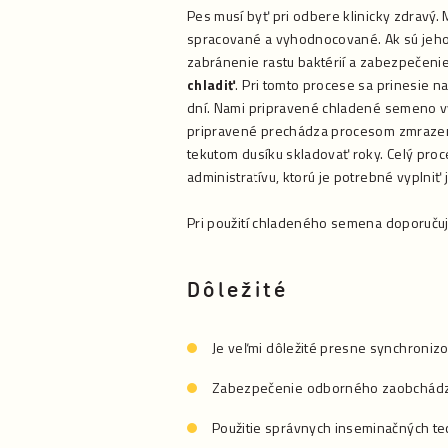
Pes musí byť pri odbere klinicky zdravý
spracované a vyhodnocované. Ak sú jeho 
zabránenie rastu baktérií a zabezpečeni
chladiť
. Pri tomto procese sa prinesie n
dní. Nami pripravené chladené semeno v
pripravené prechádza procesom zmrazen
tekutom dusíku skladovať roky. Celý proc
administratívu, ktorú je potrebné vyplniť
Pri použití chladeného semena doporuč
Dôležité
Je veľmi dôležité presne synchronizov
Zabezpečenie odborného zaobchád
Použitie správnych inseminačných te