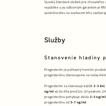
Vysoký štandard služieb pre chovateľov
republike a jej odborným garantom je MVD
spoločnosťou na svetovom trhu zaoberajú
Služby
Stanovenie hladiny 
Progesterón je pohlavný hormón produkov
progesterónu stanovujeme na našej klin
Progesterón sa stanovuje každé
2-3 dni
ng/ml
až do dňa pred tzv. LH peakom. LH 
progesterónu pohybuje okolo
2-3 ng/ml
progesterónu od
5-7 ng/ml
.