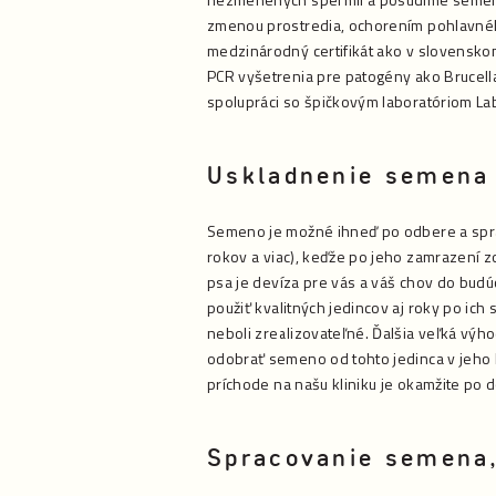
zmenou prostredia, ochorením pohlavnéh
medzinárodný certifikát ako v slovenskom
PCR vyšetrenia pre patogény ako Brucella
spolupráci so špičkovým laboratóriom Lab
Uskladnenie semena
Semeno je možné ihneď po odbere a spr
rokov a viac), keďže po jeho zamrazení 
psa je devíza pre vás a váš chov do bud
použiť kvalitných jedincov aj roky po ich
neboli zrealizovateľné. Ďalšia veľká výho
odobrať semeno od tohto jedinca v jeho k
príchode na našu kliniku je okamžite po 
Spracovanie semena,