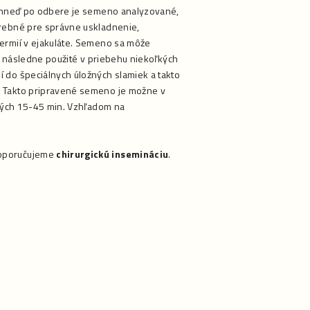
. Ihneď po odbere je semeno analyzované,
trebné pre správne uskladnenie,
permií v ejakuláte. Semeno sa môže
 a následne použité v priebehu niekoľkých
do špeciálnych úložných slamiek a takto
. Takto pripravené semeno je možne v
vých 15-45 min. Vzhľadom na
doporučujeme
chirurgickú insemináciu
.