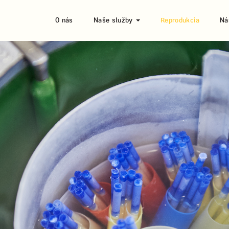
O nás
Naše služby
Reprodukcia
Ná