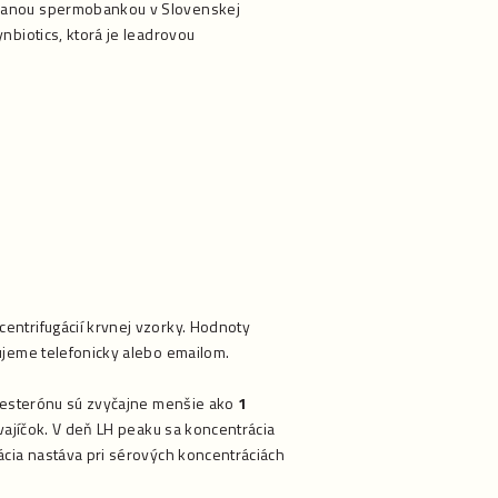
ovanou spermobankou v Slovenskej
nbiotics, ktorá je leadrovou
entrifugácií krvnej vzorky. Hodnoty
jeme telefonicky alebo emailom.
ogesterónu sú zvyčajne menšie ako
1
vajíčok. V deň LH peaku sa koncentrácia
lácia nastáva pri sérových koncentráciách