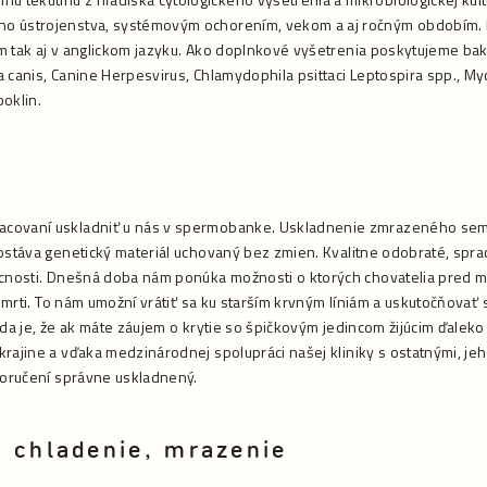
o ústrojenstva, systémovým ochorením, vekom a aj ročným obdobím. P
 tak aj v anglickom jazyku. Ako doplnkové vyšetrenia poskytujeme bak
 canis, Canine Herpesvirus, Chlamydophila psittaci Leptospira spp., M
oklin.
acovaní uskladniť u nás v spermobanke. Uskladnenie zmrazeného se
zostáva genetický materiál uchovaný bez zmien. Kvalitne odobraté, s
úcnosti. Dnešná doba nám ponúka možnosti o ktorých chovatelia pred mn
 smrti. To nám umožní vrátiť sa ku starším krvným líniám a uskutočňovať 
da je, že ak máte záujem o krytie so špičkovým jedincom žijúcim ďaleko 
rajine a vďaka medzinárodnej spolupráci našej kliniky s ostatnými, je
doručení správne uskladnený.
 chladenie, mrazenie