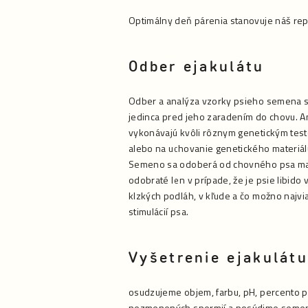
Optimálny deň párenia stanovuje náš rep
Odber ejakulátu
Odber a analýza vzorky psieho semena sa 
jedinca pred jeho zaradením do chovu. A
vykonávajú kvôli rôznym genetickým testo
alebo na uchovanie genetického materiálu
Semeno sa odoberá od chovného psa manuá
odobraté len v prípade, že je psie libi
klzkých podláh, v kľude a čo možno najviac
stimulácií psa.
Vyšetrenie ejakulátu
osudzujeme objem, farbu, pH, percento pr
nezmenených spermií a posúdime semennú 