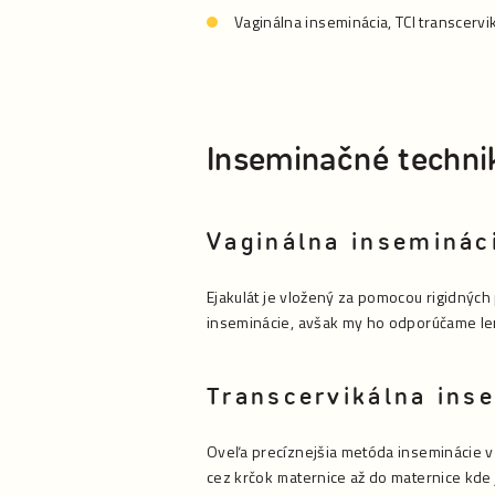
Vaginálna inseminácia, TCI transcervi
Inseminačné techni
Vaginálna inseminác
Ejakulát je vložený za pomocou rigidných 
inseminácie, avšak my ho odporúčame len 
Transcervikálna ins
Oveľa precíznejšia metóda inseminácie v
cez krčok maternice až do maternice kde 